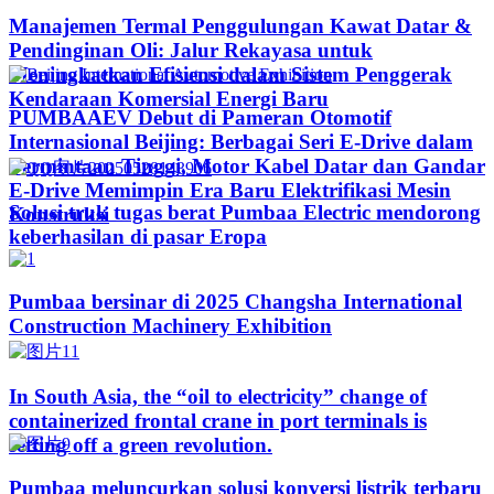
Manajemen Termal Penggulungan Kawat Datar &
Pendinginan Oli: Jalur Rekayasa untuk
Meningkatkan Efisiensi dalam Sistem Penggerak
Kendaraan Komersial Energi Baru
PUMBAAEV Debut di Pameran Otomotif
Internasional Beijing: Berbagai Seri E-Drive dalam
Permintaan Tinggi, Motor Kabel Datar dan Gandar
E-Drive Memimpin Era Baru Elektrifikasi Mesin
Solusi truk tugas berat Pumbaa Electric mendorong
Konstruksi
keberhasilan di pasar Eropa
Pumbaa bersinar di 2025 Changsha International
Construction Machinery Exhibition
In South Asia, the “oil to electricity” change of
containerized frontal crane in port terminals is
setting off a green revolution.
Pumbaa meluncurkan solusi konversi listrik terbaru