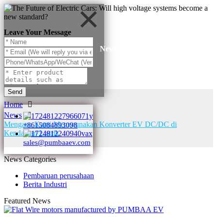
Leave Your Message
News
Send
Home
News
Mengapa Kami Menggunakan Konverter EV DC/DC di
+8615084893098
Kendaraan Listrik
sales@pumbaaev.com
News Categories
Pembaruan perusahaan
Berita Industri
Featured News