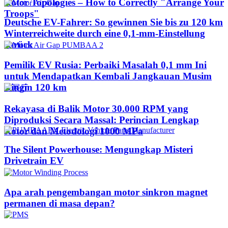
Rotor Topologies – How to Correctly "Arrange Your
Troops"
Deutsche EV-Fahrer: So gewinnen Sie bis zu 120 km
Winterreichweite durch eine 0,1-mm-Einstellung
zurück
Pemilik EV Rusia: Perbaiki Masalah 0,1 mm Ini
untuk Mendapatkan Kembali Jangkauan Musim
Dingin 120 km
Rekayasa di Balik Motor 30.000 RPM yang
Diproduksi Secara Massal: Perincian Lengkap
Rotor dan Metodologi 1000 MPa
The Silent Powerhouse: Mengungkap Misteri
Drivetrain EV
Apa arah pengembangan motor sinkron magnet
permanen di masa depan?