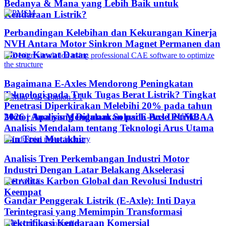
Bedanya & Mana yang Lebih Baik untuk
Kendaraan Listrik?
Perbandingan Kelebihan dan Kekurangan Kinerja
NVH Antara Motor Sinkron Magnet Permanen dan
Motor Kawat Datar
Bagaimana E-Axles Mendorong Peningkatan
Teknologi pada Truk Tugas Berat Listrik? Tingkat
Penetrasi Diperkirakan Melebihi 20% pada tahun
Motor Apa yang Digunakan pada Bus Listrik?
2026 | Analisis Mendalam Solusi E-Axle PUMBAA
Analisis Mendalam tentang Teknologi Arus Utama
dan Tren Mutakhir
Analisis Tren Perkembangan Industri Motor
Industri Dengan Latar Belakang Akselerasi
Netralitas Karbon Global dan Revolusi Industri
Keempat
Gandar Penggerak Listrik (E-Axle): Inti Daya
Terintegrasi yang Memimpin Transformasi
Elektrifikasi Kendaraan Komersial