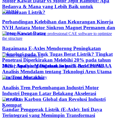
Motor Kawat Datar vs Motor Jepit Rambut: Apa
Bedanya & Mana yang Lebih Baik untuk
Kendaraan Listrik?
Perbandingan Kelebihan dan Kekurangan Kinerja
NVH Antara Motor Sinkron Magnet Permanen dan
Motor Kawat Datar
Bagaimana E-Axles Mendorong Peningkatan
Teknologi pada Truk Tugas Berat Listrik? Tingkat
Penetrasi Diperkirakan Melebihi 20% pada tahun
Motor Apa yang Digunakan pada Bus Listrik?
2026 | Analisis Mendalam Solusi E-Axle PUMBAA
Analisis Mendalam tentang Teknologi Arus Utama
dan Tren Mutakhir
Analisis Tren Perkembangan Industri Motor
Industri Dengan Latar Belakang Akselerasi
Netralitas Karbon Global dan Revolusi Industri
Keempat
Gandar Penggerak Listrik (E-Axle): Inti Daya
Terintegrasi yang Memimpin Transformasi