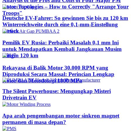
Analysis of the Pros and Cons of Four Major PM
Rotor Topologies – How to Correctly "Arrange Your
Troops"
Deutsche EV-Fahrer: So gewinnen Sie bis zu 120 km
Winterreichweite durch eine 0,1-mm-Einstellung
zurück
Pemilik EV Rusia: Perbaiki Masalah 0,1 mm Ini
untuk Mendapatkan Kembali Jangkauan Musim
Dingin 120 km
Rekayasa di Balik Motor 30.000 RPM yang
Diproduksi Secara Massal: Perincian Lengkap
Rotor dan Metodologi 1000 MPa
The Silent Powerhouse: Mengungkap Misteri
Drivetrain EV
Apa arah pengembangan motor sinkron magnet
permanen di masa depan?