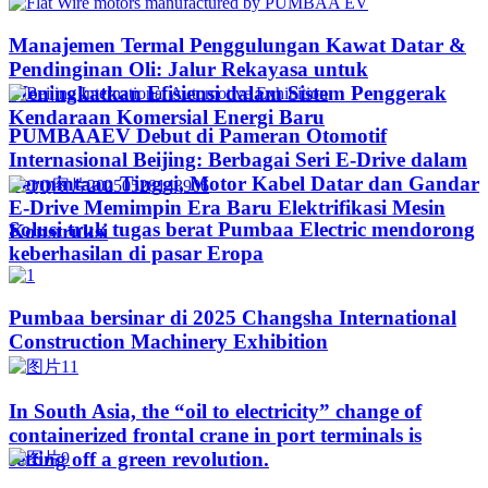
Manajemen Termal Penggulungan Kawat Datar &
Pendinginan Oli: Jalur Rekayasa untuk
Meningkatkan Efisiensi dalam Sistem Penggerak
Kendaraan Komersial Energi Baru
PUMBAAEV Debut di Pameran Otomotif
Internasional Beijing: Berbagai Seri E-Drive dalam
Permintaan Tinggi, Motor Kabel Datar dan Gandar
E-Drive Memimpin Era Baru Elektrifikasi Mesin
Solusi truk tugas berat Pumbaa Electric mendorong
Konstruksi
keberhasilan di pasar Eropa
Pumbaa bersinar di 2025 Changsha International
Construction Machinery Exhibition
In South Asia, the “oil to electricity” change of
containerized frontal crane in port terminals is
setting off a green revolution.