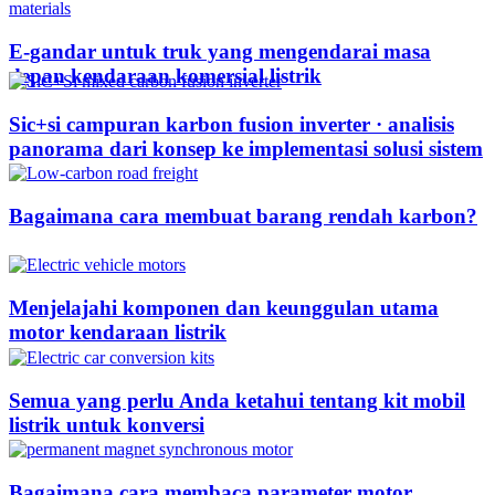
E-gandar untuk truk yang mengendarai masa
depan kendaraan komersial listrik
Sic+si campuran karbon fusion inverter · analisis
panorama dari konsep ke implementasi solusi sistem
Bagaimana cara membuat barang rendah karbon?
Menjelajahi komponen dan keunggulan utama
motor kendaraan listrik
Semua yang perlu Anda ketahui tentang kit mobil
listrik untuk konversi
Bagaimana cara membaca parameter motor