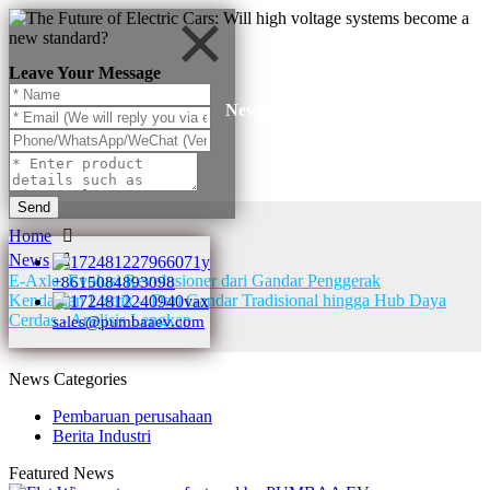
Leave Your Message
News
Send
Home
News
E-Axle: Evolusi Revolusioner dari Gandar Penggerak
+8615084893098
Kendaraan Listrik – Dari Gandar Tradisional hingga Hub Daya
Cerdas - Analisis Lengkap
sales@pumbaaev.com
News Categories
Pembaruan perusahaan
Berita Industri
Featured News