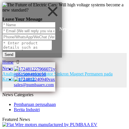
Leave Your Message
News
Send
Home
News
Analisis Keunggulan Motor Sinkron Magnet Permanen pada
+8615084893098
Kendaraan Listrik
sales@pumbaaev.com
News Categories
Pembaruan perusahaan
Berita Industri
Featured News