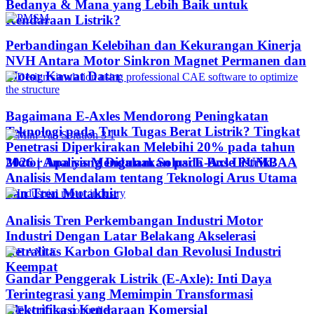
Bedanya & Mana yang Lebih Baik untuk
Kendaraan Listrik?
Perbandingan Kelebihan dan Kekurangan Kinerja
NVH Antara Motor Sinkron Magnet Permanen dan
Motor Kawat Datar
Bagaimana E-Axles Mendorong Peningkatan
Teknologi pada Truk Tugas Berat Listrik? Tingkat
Penetrasi Diperkirakan Melebihi 20% pada tahun
Motor Apa yang Digunakan pada Bus Listrik?
2026 | Analisis Mendalam Solusi E-Axle PUMBAA
Analisis Mendalam tentang Teknologi Arus Utama
dan Tren Mutakhir
Analisis Tren Perkembangan Industri Motor
Industri Dengan Latar Belakang Akselerasi
Netralitas Karbon Global dan Revolusi Industri
Keempat
Gandar Penggerak Listrik (E-Axle): Inti Daya
Terintegrasi yang Memimpin Transformasi
Elektrifikasi Kendaraan Komersial