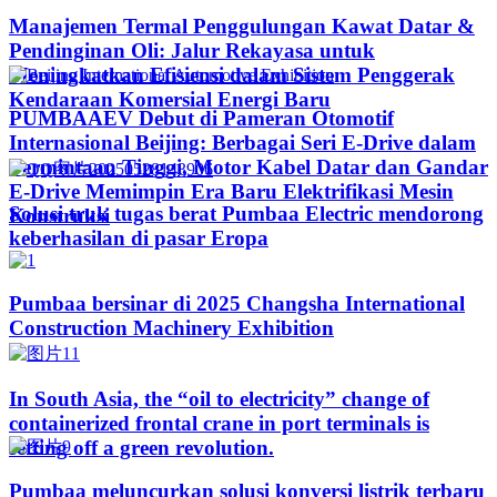
Manajemen Termal Penggulungan Kawat Datar &
Pendinginan Oli: Jalur Rekayasa untuk
Meningkatkan Efisiensi dalam Sistem Penggerak
Kendaraan Komersial Energi Baru
PUMBAAEV Debut di Pameran Otomotif
Internasional Beijing: Berbagai Seri E-Drive dalam
Permintaan Tinggi, Motor Kabel Datar dan Gandar
E-Drive Memimpin Era Baru Elektrifikasi Mesin
Solusi truk tugas berat Pumbaa Electric mendorong
Konstruksi
keberhasilan di pasar Eropa
Pumbaa bersinar di 2025 Changsha International
Construction Machinery Exhibition
In South Asia, the “oil to electricity” change of
containerized frontal crane in port terminals is
setting off a green revolution.
Pumbaa meluncurkan solusi konversi listrik terbaru