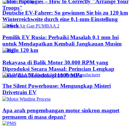
Rotor Topologies – How to Correctly "Arrange Your
Troops"
Deutsche EV-Fahrer: So gewinnen Sie bis zu 120 km
Winterreichweite durch eine 0,1-mm-Einstellung
zurück
Pemilik EV Rusia: Perbaiki Masalah 0,1 mm Ini
untuk Mendapatkan Kembali Jangkauan Musim
Dingin 120 km
Rekayasa di Balik Motor 30.000 RPM yang
Diproduksi Secara Massal: Perincian Lengkap
Rotor dan Metodologi 1000 MPa
The Silent Powerhouse: Mengungkap Misteri
Drivetrain EV
Apa arah pengembangan motor sinkron magnet
permanen di masa depan?