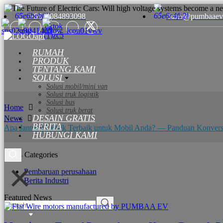
+8615084893098
sales@pumbaaev
RUMAH
PRODUK
TENTANG KAMI
SOLUSI
Solusi mobil/mini van
Solusi truk logistik
Solusi bus
Home
Solusi truk berat
DESAIN GRATIS
News
BERITA
Apa Jantung Listrik Terbaik untuk Mobil Anda? — Panduan Konver
HUBUNGI KAMI
News Categories
Pembaruan perusahaan
Berita Industri
Featured News