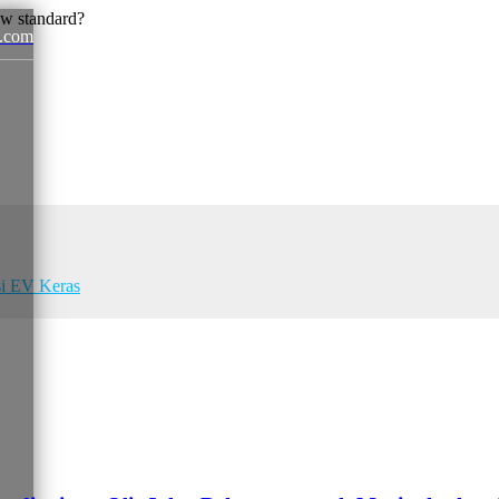
.com
News
si EV Keras