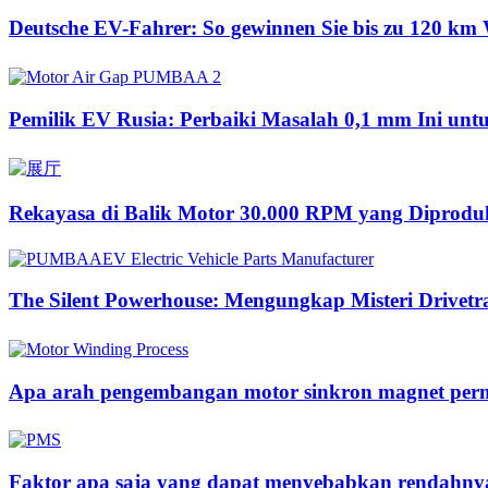
Deutsche EV-Fahrer: So gewinnen Sie bis zu 120 km 
Pemilik EV Rusia: Perbaiki Masalah 0,1 mm Ini u
Rekayasa di Balik Motor 30.000 RPM yang Diproduk
The Silent Powerhouse: Mengungkap Misteri Drivetr
Apa arah pengembangan motor sinkron magnet per
Faktor apa saja yang dapat menyebabkan rendahnya 