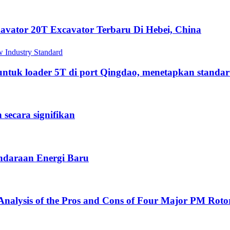
vator 20T Excavator Terbaru Di Hebei, China
 untuk loader 5T di port Qingdao, menetapkan standar
ecara signifikan
endaraan Energi Baru
nalysis of the Pros and Cons of Four Major PM Rotor