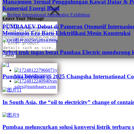
Manajemen Termal Penggulungan Kawat Datar & Pen
Komersial Energi Baru
Leave Your Message
PUMBAAEV Debut di Pameran Otomotif Internasional
Memimpin Era Baru Elektrifikasi Mesin Konstruksi
Solusi truk tugas berat Pumbaa Electric mendorong 
Send
Pumbaa bersinar di 2025 Changsha International Co
+8615084893098
sales@pumbaaev.com
In South Asia, the “oil to electricity” change of contai
Pumbaa meluncurkan solusi konversi listrik terbaru 