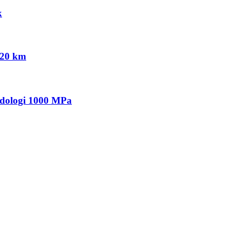
k
120 km
odologi 1000 MPa