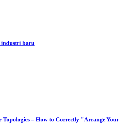
 industri baru
 Topologies – How to Correctly "Arrange Your