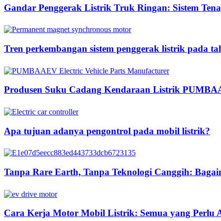
Gandar Penggerak Listrik Truk Ringan: Sistem Tenag
Tren perkembangan sistem penggerak listrik pada t
Produsen Suku Cadang Kendaraan Listrik PUMB
Apa tujuan adanya pengontrol pada mobil listrik?
Tanpa Rare Earth, Tanpa Teknologi Canggih: Ba
Cara Kerja Motor Mobil Listrik: Semua yang Perlu