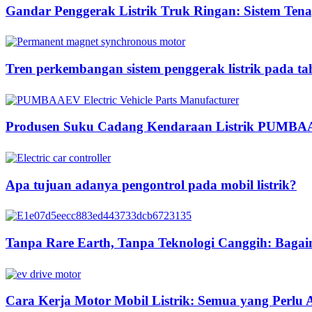
Gandar Penggerak Listrik Truk Ringan: Sistem Tenag
Tren perkembangan sistem penggerak listrik pada t
Produsen Suku Cadang Kendaraan Listrik PUMB
Apa tujuan adanya pengontrol pada mobil listrik?
Tanpa Rare Earth, Tanpa Teknologi Canggih: Ba
Cara Kerja Motor Mobil Listrik: Semua yang Perlu