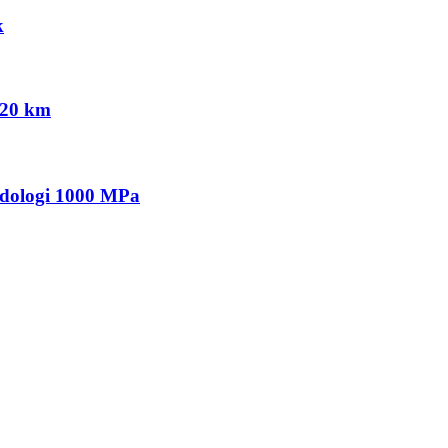
k
120 km
odologi 1000 MPa