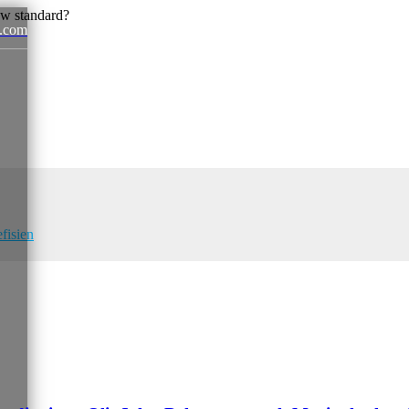
.com
News
fisien