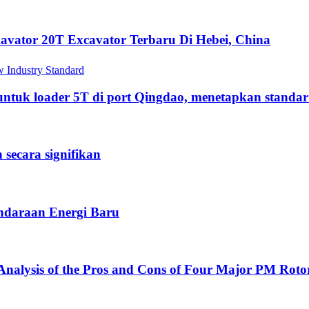
vator 20T Excavator Terbaru Di Hebei, China
 untuk loader 5T di port Qingdao, menetapkan standar
ecara signifikan
endaraan Energi Baru
nalysis of the Pros and Cons of Four Major PM Rotor