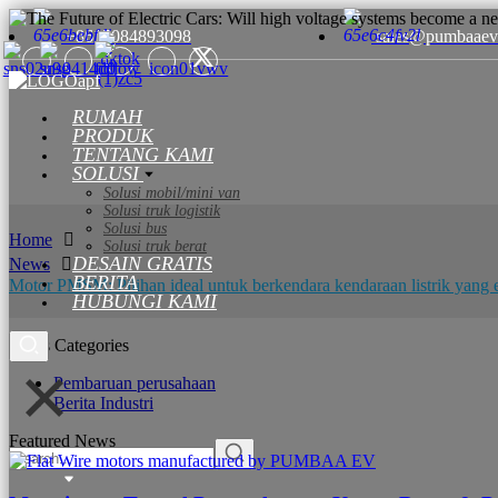
+8615084893098
sales@pumbaaev
RUMAH
PRODUK
TENTANG KAMI
SOLUSI
Solusi mobil/mini van
Solusi truk logistik
Solusi bus
Home
Solusi truk berat
DESAIN GRATIS
News
BERITA
Motor PMSM: Pilihan ideal untuk berkendara kendaraan listrik yang e
HUBUNGI KAMI
News Categories
Pembaruan perusahaan
Berita Industri
Featured News