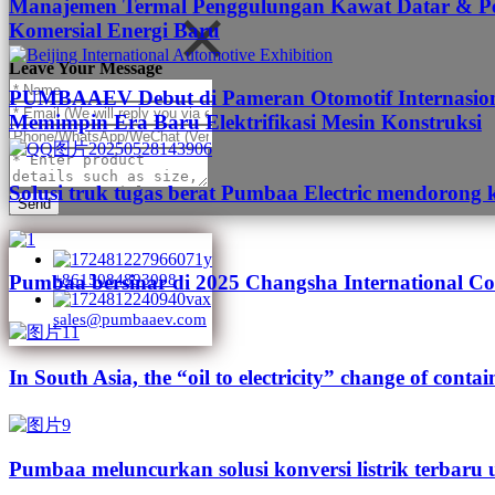
Manajemen Termal Penggulungan Kawat Datar & Pen
Komersial Energi Baru
Leave Your Message
PUMBAAEV Debut di Pameran Otomotif Internasional
Memimpin Era Baru Elektrifikasi Mesin Konstruksi
Solusi truk tugas berat Pumbaa Electric mendorong 
Send
Pumbaa bersinar di 2025 Changsha International Co
+8615084893098
sales@pumbaaev.com
In South Asia, the “oil to electricity” change of contai
Pumbaa meluncurkan solusi konversi listrik terbaru 