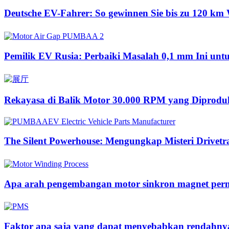
Deutsche EV-Fahrer: So gewinnen Sie bis zu 120 km 
Pemilik EV Rusia: Perbaiki Masalah 0,1 mm Ini u
Rekayasa di Balik Motor 30.000 RPM yang Diproduk
The Silent Powerhouse: Mengungkap Misteri Drivetr
Apa arah pengembangan motor sinkron magnet per
Faktor apa saja yang dapat menyebabkan rendahnya 