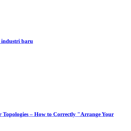
 industri baru
 Topologies – How to Correctly "Arrange Your