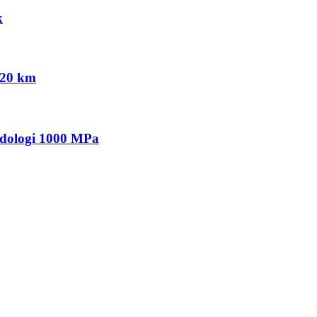
k
120 km
odologi 1000 MPa