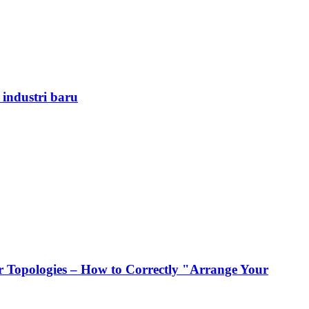
 industri baru
 Topologies – How to Correctly "Arrange Your