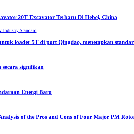
vator 20T Excavator Terbaru Di Hebei, China
 untuk loader 5T di port Qingdao, menetapkan standar
ecara signifikan
endaraan Energi Baru
nalysis of the Pros and Cons of Four Major PM Rotor