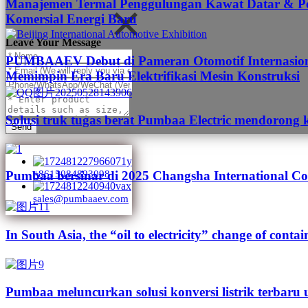
Manajemen Termal Penggulungan Kawat Datar & Pen
Komersial Energi Baru
Leave Your Message
PUMBAAEV Debut di Pameran Otomotif Internasional
Memimpin Era Baru Elektrifikasi Mesin Konstruksi
Solusi truk tugas berat Pumbaa Electric mendorong 
Send
Pumbaa bersinar di 2025 Changsha International Co
+8615084893098
sales@pumbaaev.com
In South Asia, the “oil to electricity” change of contai
Pumbaa meluncurkan solusi konversi listrik terbaru 