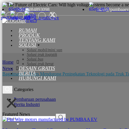
+8615084893098
sales@pumbaaev
RUMAH
PRODUK
TENTANG KAMI
SOLUSI
Solusi mobil/mini van
Solusi truk logistik
Solusi bus
Home
Solusi truk berat
DESAIN GRATIS
News
BERITA
Bagaimana E-Axles Mendorong Peningkatan Teknologi pada Truk Tug
HUBUNGI KAMI
News Categories
Pembaruan perusahaan
Berita Industri
Featured News