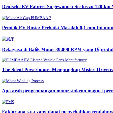
Deutsche EV-Fahrer: So gewinnen Sie bis zu 120 km 
Pemilik EV Rusia: Perbaiki Masalah 0,1 mm Ini u
Rekayasa di Balik Motor 30.000 RPM yang Diproduk
The Silent Powerhouse: Mengungkap Misteri Drivetr
Apa arah pengembangan motor sinkron magnet per
Faktor apa saja yang dapat menyebabkan rendahnya 