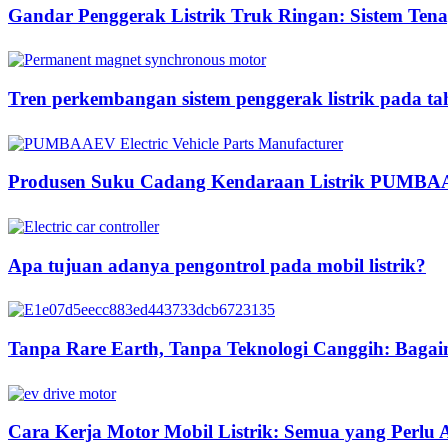
Gandar Penggerak Listrik Truk Ringan: Sistem Tenag
Tren perkembangan sistem penggerak listrik pada t
Produsen Suku Cadang Kendaraan Listrik PUMB
Apa tujuan adanya pengontrol pada mobil listrik?
Tanpa Rare Earth, Tanpa Teknologi Canggih: Ba
Cara Kerja Motor Mobil Listrik: Semua yang Perlu