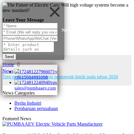
Leave Your Message
News
Send
Home
News
Tren perkembangan sistem penggerak listrik pada tahun 2026
+8615084893098
sales@pumbaaev.com
News Categories
Berita Industri
Pembaruan perusahaan
Featured News