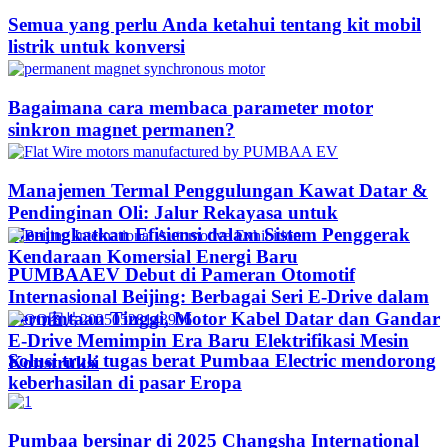
Semua yang perlu Anda ketahui tentang kit mobil
listrik untuk konversi
Bagaimana cara membaca parameter motor
sinkron magnet permanen?
Manajemen Termal Penggulungan Kawat Datar &
Pendinginan Oli: Jalur Rekayasa untuk
Meningkatkan Efisiensi dalam Sistem Penggerak
Kendaraan Komersial Energi Baru
PUMBAAEV Debut di Pameran Otomotif
Internasional Beijing: Berbagai Seri E-Drive dalam
Permintaan Tinggi, Motor Kabel Datar dan Gandar
E-Drive Memimpin Era Baru Elektrifikasi Mesin
Solusi truk tugas berat Pumbaa Electric mendorong
Konstruksi
keberhasilan di pasar Eropa
Pumbaa bersinar di 2025 Changsha International