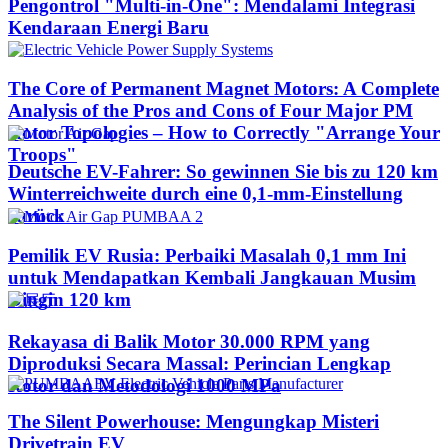
Pengontrol "Multi-in-One": Mendalami Integrasi
Kendaraan Energi Baru
The Core of Permanent Magnet Motors: A Complete
Analysis of the Pros and Cons of Four Major PM
Rotor Topologies – How to Correctly "Arrange Your
Troops"
Deutsche EV-Fahrer: So gewinnen Sie bis zu 120 km
Winterreichweite durch eine 0,1-mm-Einstellung
zurück
Pemilik EV Rusia: Perbaiki Masalah 0,1 mm Ini
untuk Mendapatkan Kembali Jangkauan Musim
Dingin 120 km
Rekayasa di Balik Motor 30.000 RPM yang
Diproduksi Secara Massal: Perincian Lengkap
Rotor dan Metodologi 1000 MPa
The Silent Powerhouse: Mengungkap Misteri
Drivetrain EV