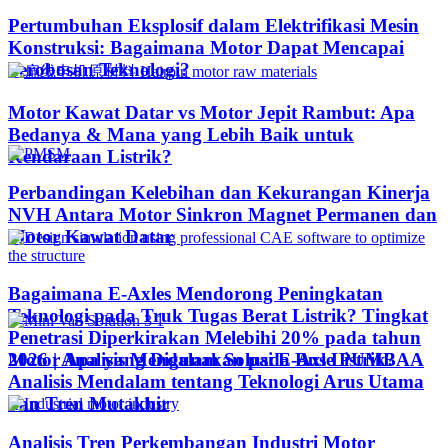
Pertumbuhan Eksplosif dalam Elektrifikasi Mesin
Konstruksi: Bagaimana Motor Dapat Mencapai
Terobosan Teknologi?​
Motor Kawat Datar vs Motor Jepit Rambut: Apa
Bedanya & Mana yang Lebih Baik untuk
Kendaraan Listrik?
Perbandingan Kelebihan dan Kekurangan Kinerja
NVH Antara Motor Sinkron Magnet Permanen dan
Motor Kawat Datar
Bagaimana E-Axles Mendorong Peningkatan
Teknologi pada Truk Tugas Berat Listrik? Tingkat
Penetrasi Diperkirakan Melebihi 20% pada tahun
Motor Apa yang Digunakan pada Bus Listrik?
2026 | Analisis Mendalam Solusi E-Axle PUMBAA
Analisis Mendalam tentang Teknologi Arus Utama
dan Tren Mutakhir
Analisis Tren Perkembangan Industri Motor