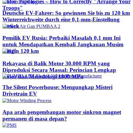
Rotor Topologies – How to Correctly "Arrange Your
Troops"
Deutsche EV-Fahrer: So gewinnen Sie bis zu 120 km
Winterreichweite durch eine 0,1-mm-Einstellung
zurück
Pemilik EV Rusia: Perbaiki Masalah 0,1 mm Ini
untuk Mendapatkan Kembali Jangkauan Musim
Dingin 120 km
Rekayasa di Balik Motor 30.000 RPM yang
Diproduksi Secara Massal: Perincian Lengkap
Rotor dan Metodologi 1000 MPa
The Silent Powerhouse: Mengungkap Misteri
Drivetrain EV
Apa arah pengembangan motor sinkron magnet
permanen di masa depan?