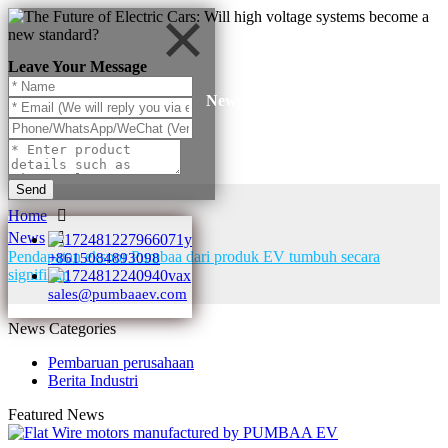
Leave Your Message
News
Send
Home
News
Pendapatan ekspor Pumbaa dari produk EV tumbuh secara
+8615084893098
signifikan
sales@pumbaaev.com
News Categories
Pembaruan perusahaan
Berita Industri
Featured News