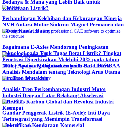
Bedanya & Mana yang Lebih Baik untuk
Kendaraan Listrik?
Perbandingan Kelebihan dan Kekurangan Kinerja
NVH Antara Motor Sinkron Magnet Permanen dan
Motor Kawat Datar
Bagaimana E-Axles Mendorong Peningkatan
Teknologi pada Truk Tugas Berat Listrik? Tingkat
Penetrasi Diperkirakan Melebihi 20% pada tahun
Motor Apa yang Digunakan pada Bus Listrik?
2026 | Analisis Mendalam Solusi E-Axle PUMBAA
Analisis Mendalam tentang Teknologi Arus Utama
dan Tren Mutakhir
Analisis Tren Perkembangan Industri Motor
Industri Dengan Latar Belakang Akselerasi
Netralitas Karbon Global dan Revolusi Industri
Keempat
Gandar Penggerak Listrik (E-Axle): Inti Daya
Terintegrasi yang Memimpin Transformasi
Elektrifikasi Kendaraan Komersial