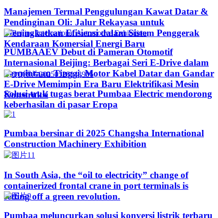
Manajemen Termal Penggulungan Kawat Datar &
Pendinginan Oli: Jalur Rekayasa untuk
Meningkatkan Efisiensi dalam Sistem Penggerak
Kendaraan Komersial Energi Baru
PUMBAAEV Debut di Pameran Otomotif
Internasional Beijing: Berbagai Seri E-Drive dalam
Permintaan Tinggi, Motor Kabel Datar dan Gandar
E-Drive Memimpin Era Baru Elektrifikasi Mesin
Solusi truk tugas berat Pumbaa Electric mendorong
Konstruksi
keberhasilan di pasar Eropa
Pumbaa bersinar di 2025 Changsha International
Construction Machinery Exhibition
In South Asia, the “oil to electricity” change of
containerized frontal crane in port terminals is
setting off a green revolution.
Pumbaa meluncurkan solusi konversi listrik terbaru