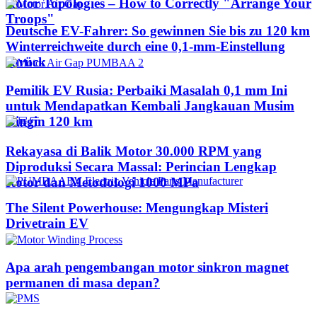
Rotor Topologies – How to Correctly "Arrange Your
Troops"
Deutsche EV-Fahrer: So gewinnen Sie bis zu 120 km
Winterreichweite durch eine 0,1-mm-Einstellung
zurück
Pemilik EV Rusia: Perbaiki Masalah 0,1 mm Ini
untuk Mendapatkan Kembali Jangkauan Musim
Dingin 120 km
Rekayasa di Balik Motor 30.000 RPM yang
Diproduksi Secara Massal: Perincian Lengkap
Rotor dan Metodologi 1000 MPa
The Silent Powerhouse: Mengungkap Misteri
Drivetrain EV
Apa arah pengembangan motor sinkron magnet
permanen di masa depan?