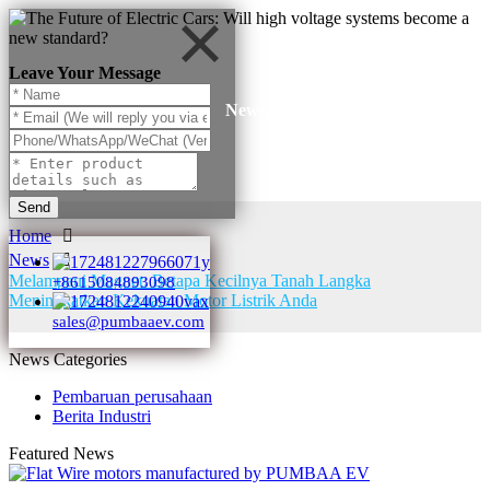
Leave Your Message
News
Send
Home
News
Melampaui Magnet: Betapa Kecilnya Tanah Langka
+8615084893098
Meningkatkan Kekuatan Motor Listrik Anda
sales@pumbaaev.com
News Categories
Pembaruan perusahaan
Berita Industri
Featured News