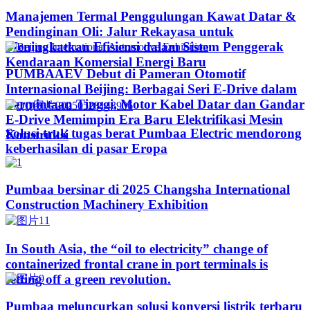
Manajemen Termal Penggulungan Kawat Datar &
Pendinginan Oli: Jalur Rekayasa untuk
Meningkatkan Efisiensi dalam Sistem Penggerak
Kendaraan Komersial Energi Baru
PUMBAAEV Debut di Pameran Otomotif
Internasional Beijing: Berbagai Seri E-Drive dalam
Permintaan Tinggi, Motor Kabel Datar dan Gandar
E-Drive Memimpin Era Baru Elektrifikasi Mesin
Solusi truk tugas berat Pumbaa Electric mendorong
Konstruksi
keberhasilan di pasar Eropa
Pumbaa bersinar di 2025 Changsha International
Construction Machinery Exhibition
In South Asia, the “oil to electricity” change of
containerized frontal crane in port terminals is
setting off a green revolution.
Pumbaa meluncurkan solusi konversi listrik terbaru