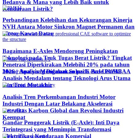
Bedanya & Mana yang Lebih Baik untuk
Kendaraan Listrik?
Perbandingan Kelebihan dan Kekurangan Kinerja
NVH Antara Motor Sinkron Magnet Permanen dan
Motor Kawat Datar
Bagaimana E-Axles Mendorong Peningkatan
Teknologi pada Truk Tugas Berat Listrik? Tingkat
Penetrasi Diperkirakan Melebihi 20% pada tahun
Motor Apa yang Digunakan pada Bus Listrik?
2026 | Analisis Mendalam Solusi E-Axle PUMBAA
Analisis Mendalam tentang Teknologi Arus Utama
dan Tren Mutakhir
Analisis Tren Perkembangan Industri Motor
Industri Dengan Latar Belakang Akselerasi
Netralitas Karbon Global dan Revolusi Industri
Keempat
Gandar Penggerak Listrik (E-Axle): Inti Daya
Terintegrasi yang Memimpin Transformasi
Elektrifikasi Kendaraan Komersial