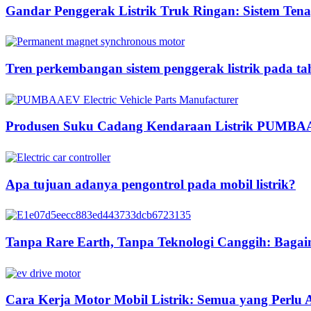
Gandar Penggerak Listrik Truk Ringan: Sistem Tenag
Tren perkembangan sistem penggerak listrik pada t
Produsen Suku Cadang Kendaraan Listrik PUMB
Apa tujuan adanya pengontrol pada mobil listrik?
Tanpa Rare Earth, Tanpa Teknologi Canggih: Ba
Cara Kerja Motor Mobil Listrik: Semua yang Perlu