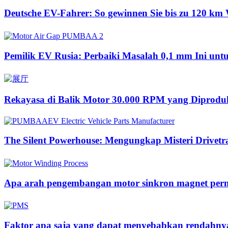
Deutsche EV-Fahrer: So gewinnen Sie bis zu 120 km 
Pemilik EV Rusia: Perbaiki Masalah 0,1 mm Ini u
Rekayasa di Balik Motor 30.000 RPM yang Diproduk
The Silent Powerhouse: Mengungkap Misteri Drivetr
Apa arah pengembangan motor sinkron magnet per
Faktor apa saja yang dapat menyebabkan rendahnya 