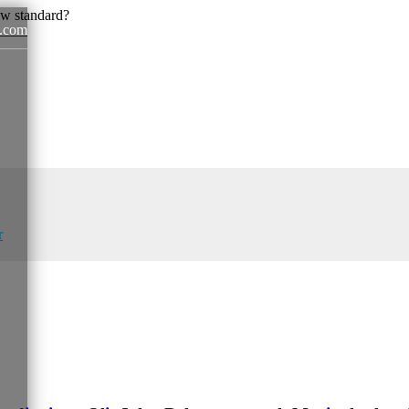
.com
News
r