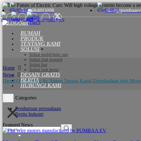
+8615084893098
sales@pumbaaev
RUMAH
PRODUK
TENTANG KAMI
SOLUSI
Solusi mobil/mini van
Solusi truk logistik
Solusi bus
Home
Solusi truk berat
DESAIN GRATIS
News
BERITA
Diesel Out, Electric In: Sistem Tenaga Kapal Diperhatikan oleh Moto
HUBUNGI KAMI
News Categories
Pembaruan perusahaan
Berita Industri
Featured News