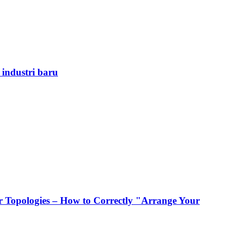
 industri baru
 Topologies – How to Correctly "Arrange Your