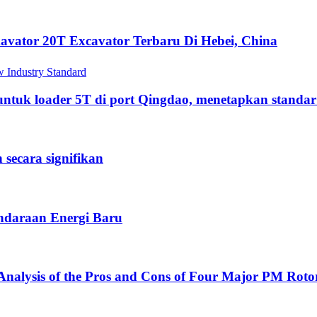
vator 20T Excavator Terbaru Di Hebei, China
 untuk loader 5T di port Qingdao, menetapkan standar
ecara signifikan
endaraan Energi Baru
nalysis of the Pros and Cons of Four Major PM Rotor