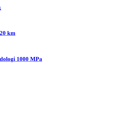
k
120 km
odologi 1000 MPa