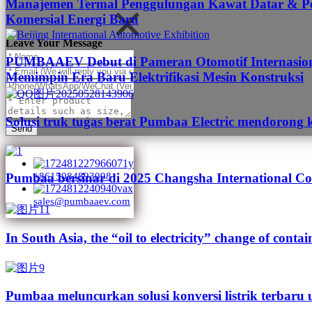
Manajemen Termal Penggulungan Kawat Datar & Pen
Komersial Energi Baru
Leave Your Message
PUMBAAEV Debut di Pameran Otomotif Internasional
Memimpin Era Baru Elektrifikasi Mesin Konstruksi
Solusi truk tugas berat Pumbaa Electric mendorong 
Send
Pumbaa bersinar di 2025 Changsha International Co
+8615084893098
sales@pumbaaev.com
In South Asia, the “oil to electricity” change of contai
Pumbaa meluncurkan solusi konversi listrik terbaru 