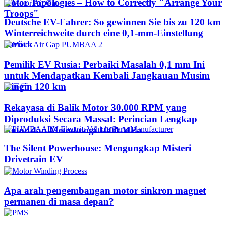
Rotor Topologies – How to Correctly "Arrange Your
Troops"
Deutsche EV-Fahrer: So gewinnen Sie bis zu 120 km
Winterreichweite durch eine 0,1-mm-Einstellung
zurück
Pemilik EV Rusia: Perbaiki Masalah 0,1 mm Ini
untuk Mendapatkan Kembali Jangkauan Musim
Dingin 120 km
Rekayasa di Balik Motor 30.000 RPM yang
Diproduksi Secara Massal: Perincian Lengkap
Rotor dan Metodologi 1000 MPa
The Silent Powerhouse: Mengungkap Misteri
Drivetrain EV
Apa arah pengembangan motor sinkron magnet
permanen di masa depan?