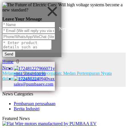
Leave Your Message
News
Send
Home
News
Melampaui Torsi dan Kecepatan: Medan Pertempuran Nyata
+8615084893098
dalam Desain Motor
sales@pumbaaev.com
News Categories
Pembaruan perusahaan
Berita Industri
Featured News