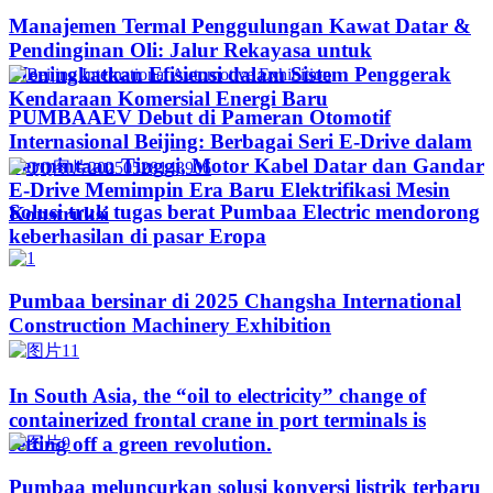
Manajemen Termal Penggulungan Kawat Datar &
Pendinginan Oli: Jalur Rekayasa untuk
Meningkatkan Efisiensi dalam Sistem Penggerak
Kendaraan Komersial Energi Baru
PUMBAAEV Debut di Pameran Otomotif
Internasional Beijing: Berbagai Seri E-Drive dalam
Permintaan Tinggi, Motor Kabel Datar dan Gandar
E-Drive Memimpin Era Baru Elektrifikasi Mesin
Solusi truk tugas berat Pumbaa Electric mendorong
Konstruksi
keberhasilan di pasar Eropa
Pumbaa bersinar di 2025 Changsha International
Construction Machinery Exhibition
In South Asia, the “oil to electricity” change of
containerized frontal crane in port terminals is
setting off a green revolution.
Pumbaa meluncurkan solusi konversi listrik terbaru