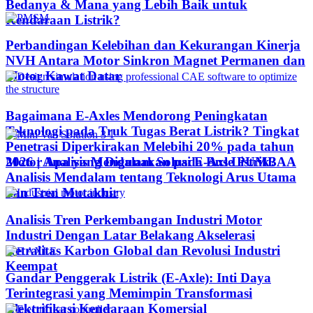
Bedanya & Mana yang Lebih Baik untuk
Kendaraan Listrik?
Perbandingan Kelebihan dan Kekurangan Kinerja
NVH Antara Motor Sinkron Magnet Permanen dan
Motor Kawat Datar
Bagaimana E-Axles Mendorong Peningkatan
Teknologi pada Truk Tugas Berat Listrik? Tingkat
Penetrasi Diperkirakan Melebihi 20% pada tahun
Motor Apa yang Digunakan pada Bus Listrik?
2026 | Analisis Mendalam Solusi E-Axle PUMBAA
Analisis Mendalam tentang Teknologi Arus Utama
dan Tren Mutakhir
Analisis Tren Perkembangan Industri Motor
Industri Dengan Latar Belakang Akselerasi
Netralitas Karbon Global dan Revolusi Industri
Keempat
Gandar Penggerak Listrik (E-Axle): Inti Daya
Terintegrasi yang Memimpin Transformasi
Elektrifikasi Kendaraan Komersial