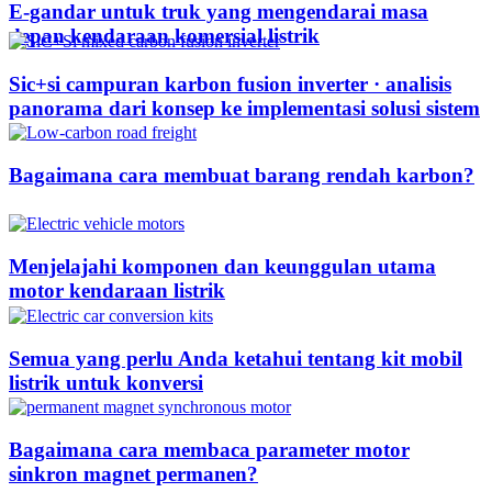
E-gandar untuk truk yang mengendarai masa
depan kendaraan komersial listrik
Sic+si campuran karbon fusion inverter · analisis
panorama dari konsep ke implementasi solusi sistem
Bagaimana cara membuat barang rendah karbon?
Menjelajahi komponen dan keunggulan utama
motor kendaraan listrik
Semua yang perlu Anda ketahui tentang kit mobil
listrik untuk konversi
Bagaimana cara membaca parameter motor
sinkron magnet permanen?