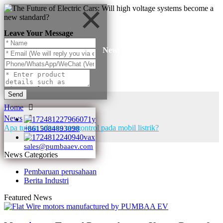
Leave Your Message
News
Send
Home
News
Apa tujuan adanya pengontrol pada mobil listrik?
+8615084893098
sales@pumbaaev.com
News Categories
Pembaruan perusahaan
Berita Industri
Featured News