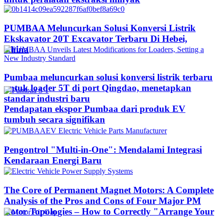
PUMBAA Meluncurkan Solusi Konversi Listrik
Ekskavator 20T Excavator Terbaru Di Hebei,
China
Pumbaa meluncurkan solusi konversi listrik terbaru
untuk loader 5T di port Qingdao, menetapkan
standar industri baru
Pendapatan ekspor Pumbaa dari produk EV
tumbuh secara signifikan
Pengontrol "Multi-in-One": Mendalami Integrasi
Kendaraan Energi Baru
The Core of Permanent Magnet Motors: A Complete
Analysis of the Pros and Cons of Four Major PM
Rotor Topologies – How to Correctly "Arrange Your