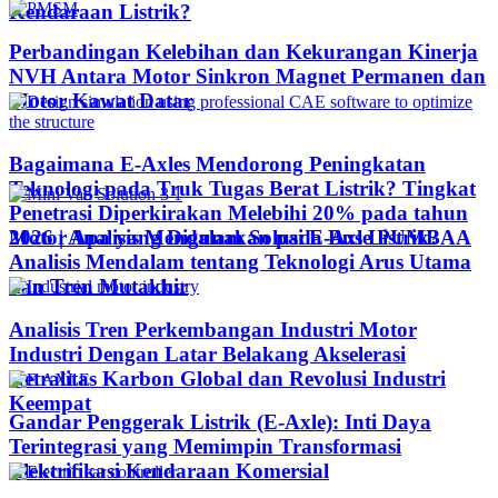
Kendaraan Listrik?
Perbandingan Kelebihan dan Kekurangan Kinerja
NVH Antara Motor Sinkron Magnet Permanen dan
Motor Kawat Datar
Bagaimana E-Axles Mendorong Peningkatan
Teknologi pada Truk Tugas Berat Listrik? Tingkat
Penetrasi Diperkirakan Melebihi 20% pada tahun
Motor Apa yang Digunakan pada Bus Listrik?
2026 | Analisis Mendalam Solusi E-Axle PUMBAA
Analisis Mendalam tentang Teknologi Arus Utama
dan Tren Mutakhir
Analisis Tren Perkembangan Industri Motor
Industri Dengan Latar Belakang Akselerasi
Netralitas Karbon Global dan Revolusi Industri
Keempat
Gandar Penggerak Listrik (E-Axle): Inti Daya
Terintegrasi yang Memimpin Transformasi
Elektrifikasi Kendaraan Komersial