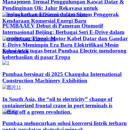
Manajemen Termal Penggulungan Kawat Datar &
Pendinginan Oli: Jalur Rekayasa untuk
Meningkatkan Efisiensi dalam Sistem Penggerak
Kendaraan Komersial Energi Baru
PUMBAAEV Debut di Pameran Otomotif
Internasional Beijing: Berbagai Seri E-Drive dalam
Permintaan Tinggi, Motor Kabel Datar dan Gandar
E-Drive Memimpin Era Baru Elektrifikasi Mesin
Solusi truk tugas berat Pumbaa Electric mendorong
Konstruksi
keberhasilan di pasar Eropa
Pumbaa bersinar di 2025 Changsha International
Construction Machinery Exhibition
In South Asia, the “oil to electricity” change of
containerized frontal crane in port terminals is
setting off a green revolution.
Pumbaa meluncurkan solusi konversi listrik terbaru
untuk peralatan ekstraksi minyak