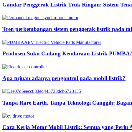
Gandar Penggerak Listrik Truk Ringan: Sistem Tenag
Tren perkembangan sistem penggerak listrik pada t
Produsen Suku Cadang Kendaraan Listrik PUMB
Apa tujuan adanya pengontrol pada mobil listrik?
Tanpa Rare Earth, Tanpa Teknologi Canggih: Ba
Cara Kerja Motor Mobil Listrik: Semua yang Perlu