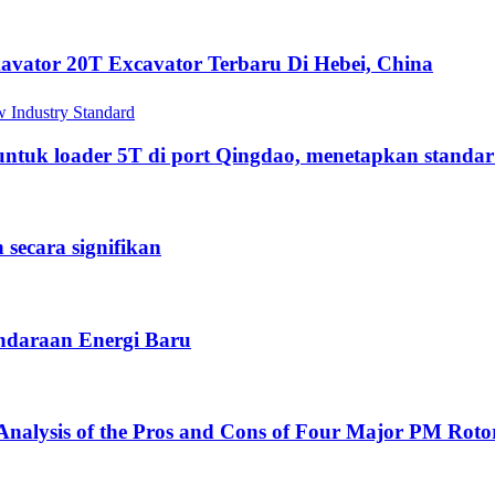
vator 20T Excavator Terbaru Di Hebei, China
 untuk loader 5T di port Qingdao, menetapkan standar
ecara signifikan
endaraan Energi Baru
nalysis of the Pros and Cons of Four Major PM Rotor