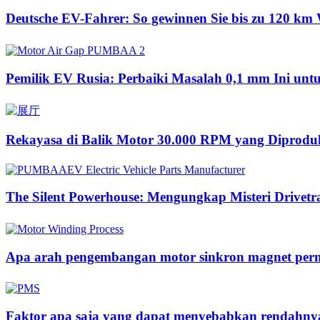
Deutsche EV-Fahrer: So gewinnen Sie bis zu 120 km 
Pemilik EV Rusia: Perbaiki Masalah 0,1 mm Ini u
Rekayasa di Balik Motor 30.000 RPM yang Diproduk
The Silent Powerhouse: Mengungkap Misteri Drivetr
Apa arah pengembangan motor sinkron magnet per
Faktor apa saja yang dapat menyebabkan rendahnya 