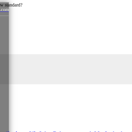
.com
News