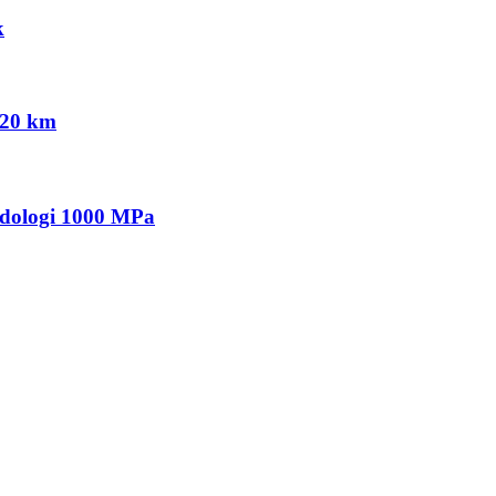
k
120 km
odologi 1000 MPa