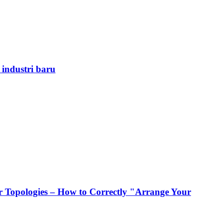
 industri baru
 Topologies – How to Correctly "Arrange Your