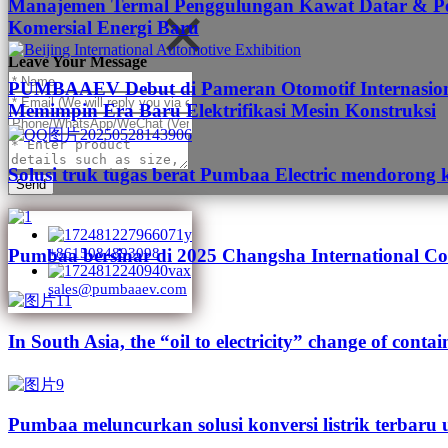
Manajemen Termal Penggulungan Kawat Datar & Pen
Komersial Energi Baru
Leave Your Message
PUMBAAEV Debut di Pameran Otomotif Internasional
Memimpin Era Baru Elektrifikasi Mesin Konstruksi
Solusi truk tugas berat Pumbaa Electric mendorong 
Send
Pumbaa bersinar di 2025 Changsha International Co
+8615084893098
sales@pumbaaev.com
In South Asia, the “oil to electricity” change of contai
Pumbaa meluncurkan solusi konversi listrik terbaru 