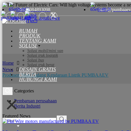
+8615084893098
sales@pumbaaev
RUMAH
PRODUK
TENTANG KAMI
SOLUSI
Solusi mobil/mini van
Solusi truk logistik
Solusi bus
Home
Solusi truk berat
DESAIN GRATIS
News
BERITA
Produsen Suku Cadang Kendaraan Listrik PUMBAAEV
HUBUNGI KAMI
News Categories
Pembaruan perusahaan
Berita Industri
Featured News