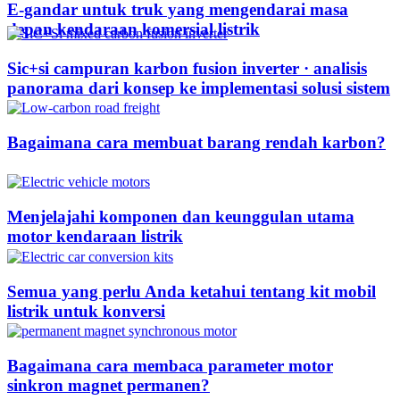
E-gandar untuk truk yang mengendarai masa
depan kendaraan komersial listrik
Sic+si campuran karbon fusion inverter · analisis
panorama dari konsep ke implementasi solusi sistem
Bagaimana cara membuat barang rendah karbon?
Menjelajahi komponen dan keunggulan utama
motor kendaraan listrik
Semua yang perlu Anda ketahui tentang kit mobil
listrik untuk konversi
Bagaimana cara membaca parameter motor
sinkron magnet permanen?