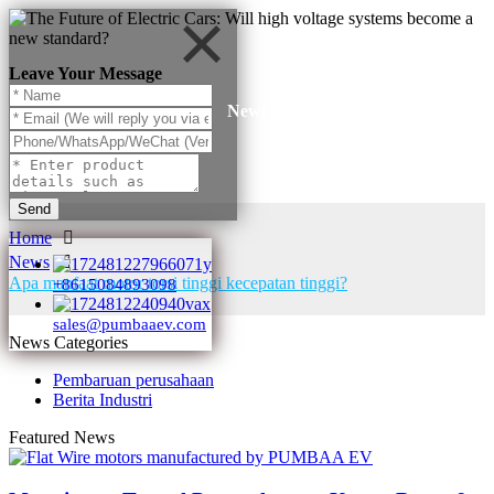
Leave Your Message
News
Send
Home
News
Apa manfaat motor torsi tinggi kecepatan tinggi?
+8615084893098
sales@pumbaaev.com
News Categories
Pembaruan perusahaan
Berita Industri
Featured News