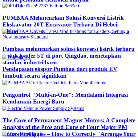
PUMBAA Meluncurkan Solusi Konversi Listrik
Ekskavator 20T Excavator Terbaru Di Hebei,
China
Pumbaa meluncurkan solusi konversi listrik terbaru
untuk loader 5T di port Qingdao, menetapkan
standar industri baru
Pendapatan ekspor Pumbaa dari produk EV
tumbuh secara signifikan
Pengontrol "Multi-in-One": Mendalami Integrasi
Kendaraan Energi Baru
The Core of Permanent Magnet Motors: A Complete
Analysis of the Pros and Cons of Four Major PM
Rotor Topologies – How to Correctly "Arrange Your