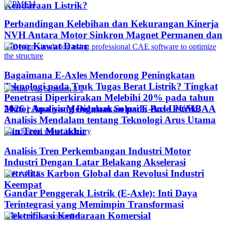
Kendaraan Listrik?
Perbandingan Kelebihan dan Kekurangan Kinerja
NVH Antara Motor Sinkron Magnet Permanen dan
Motor Kawat Datar
Bagaimana E-Axles Mendorong Peningkatan
Teknologi pada Truk Tugas Berat Listrik? Tingkat
Penetrasi Diperkirakan Melebihi 20% pada tahun
Motor Apa yang Digunakan pada Bus Listrik?
2026 | Analisis Mendalam Solusi E-Axle PUMBAA
Analisis Mendalam tentang Teknologi Arus Utama
dan Tren Mutakhir
Analisis Tren Perkembangan Industri Motor
Industri Dengan Latar Belakang Akselerasi
Netralitas Karbon Global dan Revolusi Industri
Keempat
Gandar Penggerak Listrik (E-Axle): Inti Daya
Terintegrasi yang Memimpin Transformasi
Elektrifikasi Kendaraan Komersial