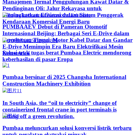
Manajemen Termal Penggulungan Kawat Datar &
Pendinginan Oli: Jalur Rekayasa untuk
Meningkatkan Efisiensi dalam Sistem Penggerak
Kendaraan Komersial Energi Baru
PUMBAAEV Debut di Pameran Otomotif
Internasional Beijing: Berbagai Seri E-Drive dalam
Permintaan Tinggi, Motor Kabel Datar dan Gandar
E-Drive Memimpin Era Baru Elektrifikasi Mesin
Solusi truk tugas berat Pumbaa Electric mendorong
Konstruksi
keberhasilan di pasar Eropa
Pumbaa bersinar di 2025 Changsha International
Construction Machinery Exhibition
In South Asia, the “oil to electricity” change of
containerized frontal crane in port terminals is
setting off a green revolution.
Pumbaa meluncurkan solusi konversi listrik terbaru
untuk peralatan ekstraksi minyak