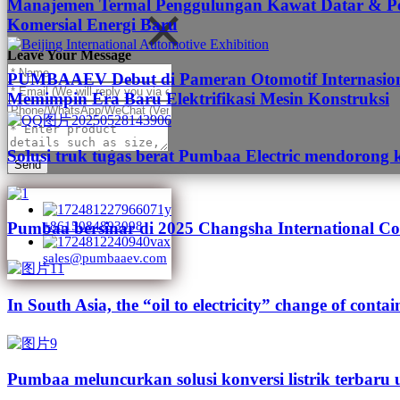
Manajemen Termal Penggulungan Kawat Datar & Pen
Komersial Energi Baru
Leave Your Message
PUMBAAEV Debut di Pameran Otomotif Internasional
Memimpin Era Baru Elektrifikasi Mesin Konstruksi
Solusi truk tugas berat Pumbaa Electric mendorong 
Send
Pumbaa bersinar di 2025 Changsha International Co
+8615084893098
sales@pumbaaev.com
In South Asia, the “oil to electricity” change of contai
Pumbaa meluncurkan solusi konversi listrik terbaru 