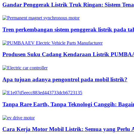
Gandar Penggerak Listrik Truk Ringan: Sistem Tenag
Tren perkembangan sistem penggerak listrik pada t
Produsen Suku Cadang Kendaraan Listrik PUMB
Apa tujuan adanya pengontrol pada mobil listrik?
Tanpa Rare Earth, Tanpa Teknologi Canggih: Ba
Cara Kerja Motor Mobil Listrik: Semua yang Perlu