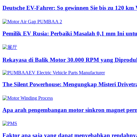
Deutsche EV-Fahrer: So gewinnen Sie bis zu 120 km 
Pemilik EV Rusia: Perbaiki Masalah 0,1 mm Ini u
Rekayasa di Balik Motor 30.000 RPM yang Diproduk
The Silent Powerhouse: Mengungkap Misteri Drivetr
Apa arah pengembangan motor sinkron magnet per
Faktor apa saja yang dapat menyebabkan rendahnya 