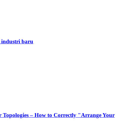
 industri baru
 Topologies – How to Correctly "Arrange Your