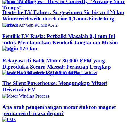
Rotor Topologies – How to Correctly "Arrange Your
Troops"
Deutsche EV-Fahrer: So gewinnen Sie bis zu 120 km
Winterreichweite durch eine 0,1-mm-Einstellung
zurück
Pemilik EV Rusia: Perbaiki Masalah 0,1 mm Ini
untuk Mendapatkan Kembali Jangkauan Musim
Dingin 120 km
Rekayasa di Balik Motor 30.000 RPM yang
Diproduksi Secara Massal: Perincian Lengkap
Rotor dan Metodologi 1000 MPa
The Silent Powerhouse: Mengungkap Misteri
Drivetrain EV
Apa arah pengembangan motor sinkron magnet
permanen di masa depan?