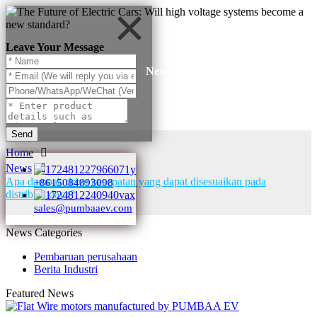
Leave Your Message
News
Send
Home
News
Apa dampak drive kecepatan yang dapat disesuaikan pada
+8615084893098
distribusi daya?
sales@pumbaaev.com
News Categories
Pembaruan perusahaan
Berita Industri
Featured News