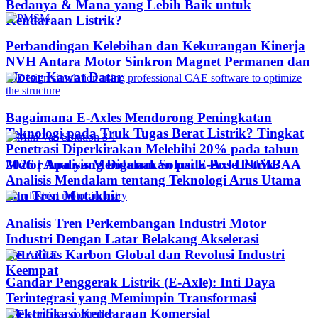
Bedanya & Mana yang Lebih Baik untuk
Kendaraan Listrik?
Perbandingan Kelebihan dan Kekurangan Kinerja
NVH Antara Motor Sinkron Magnet Permanen dan
Motor Kawat Datar
Bagaimana E-Axles Mendorong Peningkatan
Teknologi pada Truk Tugas Berat Listrik? Tingkat
Penetrasi Diperkirakan Melebihi 20% pada tahun
Motor Apa yang Digunakan pada Bus Listrik?
2026 | Analisis Mendalam Solusi E-Axle PUMBAA
Analisis Mendalam tentang Teknologi Arus Utama
dan Tren Mutakhir
Analisis Tren Perkembangan Industri Motor
Industri Dengan Latar Belakang Akselerasi
Netralitas Karbon Global dan Revolusi Industri
Keempat
Gandar Penggerak Listrik (E-Axle): Inti Daya
Terintegrasi yang Memimpin Transformasi
Elektrifikasi Kendaraan Komersial