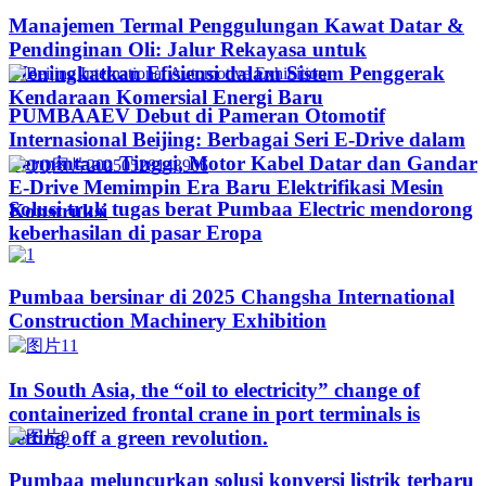
Manajemen Termal Penggulungan Kawat Datar &
Pendinginan Oli: Jalur Rekayasa untuk
Meningkatkan Efisiensi dalam Sistem Penggerak
Kendaraan Komersial Energi Baru
PUMBAAEV Debut di Pameran Otomotif
Internasional Beijing: Berbagai Seri E-Drive dalam
Permintaan Tinggi, Motor Kabel Datar dan Gandar
E-Drive Memimpin Era Baru Elektrifikasi Mesin
Solusi truk tugas berat Pumbaa Electric mendorong
Konstruksi
keberhasilan di pasar Eropa
Pumbaa bersinar di 2025 Changsha International
Construction Machinery Exhibition
In South Asia, the “oil to electricity” change of
containerized frontal crane in port terminals is
setting off a green revolution.
Pumbaa meluncurkan solusi konversi listrik terbaru