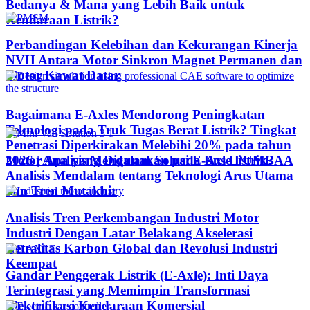
Bedanya & Mana yang Lebih Baik untuk
Kendaraan Listrik?
Perbandingan Kelebihan dan Kekurangan Kinerja
NVH Antara Motor Sinkron Magnet Permanen dan
Motor Kawat Datar
Bagaimana E-Axles Mendorong Peningkatan
Teknologi pada Truk Tugas Berat Listrik? Tingkat
Penetrasi Diperkirakan Melebihi 20% pada tahun
Motor Apa yang Digunakan pada Bus Listrik?
2026 | Analisis Mendalam Solusi E-Axle PUMBAA
Analisis Mendalam tentang Teknologi Arus Utama
dan Tren Mutakhir
Analisis Tren Perkembangan Industri Motor
Industri Dengan Latar Belakang Akselerasi
Netralitas Karbon Global dan Revolusi Industri
Keempat
Gandar Penggerak Listrik (E-Axle): Inti Daya
Terintegrasi yang Memimpin Transformasi
Elektrifikasi Kendaraan Komersial