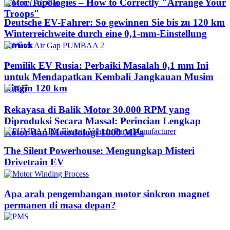
Rotor Topologies – How to Correctly "Arrange Your
Troops"
Deutsche EV-Fahrer: So gewinnen Sie bis zu 120 km
Winterreichweite durch eine 0,1-mm-Einstellung
zurück
Pemilik EV Rusia: Perbaiki Masalah 0,1 mm Ini
untuk Mendapatkan Kembali Jangkauan Musim
Dingin 120 km
Rekayasa di Balik Motor 30.000 RPM yang
Diproduksi Secara Massal: Perincian Lengkap
Rotor dan Metodologi 1000 MPa
The Silent Powerhouse: Mengungkap Misteri
Drivetrain EV
Apa arah pengembangan motor sinkron magnet
permanen di masa depan?