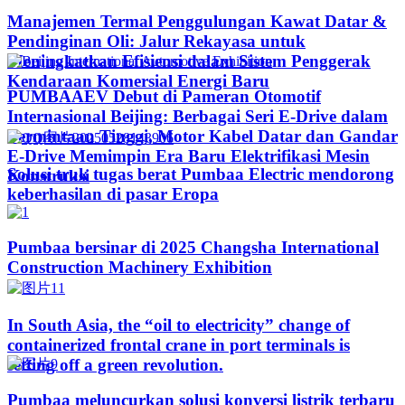
Manajemen Termal Penggulungan Kawat Datar &
Pendinginan Oli: Jalur Rekayasa untuk
Meningkatkan Efisiensi dalam Sistem Penggerak
Kendaraan Komersial Energi Baru
PUMBAAEV Debut di Pameran Otomotif
Internasional Beijing: Berbagai Seri E-Drive dalam
Permintaan Tinggi, Motor Kabel Datar dan Gandar
E-Drive Memimpin Era Baru Elektrifikasi Mesin
Solusi truk tugas berat Pumbaa Electric mendorong
Konstruksi
keberhasilan di pasar Eropa
Pumbaa bersinar di 2025 Changsha International
Construction Machinery Exhibition
In South Asia, the “oil to electricity” change of
containerized frontal crane in port terminals is
setting off a green revolution.
Pumbaa meluncurkan solusi konversi listrik terbaru