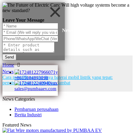
Leave Your Message
News
Send
Home
News
Cara memilih pengisi daya baterai mobil listrik yang tepat:
+8615084893098
pengisian cepat vs pengisian lambat
sales@pumbaaev.com
News Categories
Pembaruan perusahaan
Berita Industri
Featured News