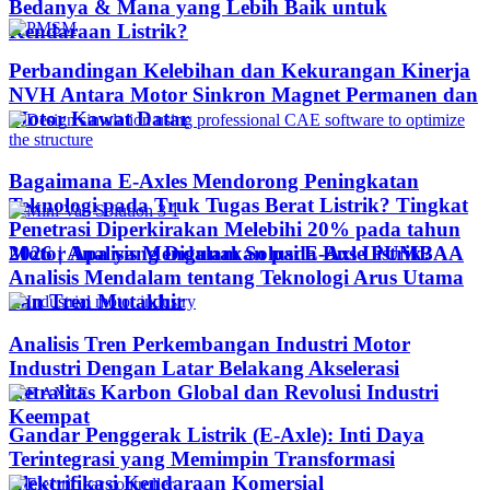
Bedanya & Mana yang Lebih Baik untuk
Kendaraan Listrik?
Perbandingan Kelebihan dan Kekurangan Kinerja
NVH Antara Motor Sinkron Magnet Permanen dan
Motor Kawat Datar
Bagaimana E-Axles Mendorong Peningkatan
Teknologi pada Truk Tugas Berat Listrik? Tingkat
Penetrasi Diperkirakan Melebihi 20% pada tahun
Motor Apa yang Digunakan pada Bus Listrik?
2026 | Analisis Mendalam Solusi E-Axle PUMBAA
Analisis Mendalam tentang Teknologi Arus Utama
dan Tren Mutakhir
Analisis Tren Perkembangan Industri Motor
Industri Dengan Latar Belakang Akselerasi
Netralitas Karbon Global dan Revolusi Industri
Keempat
Gandar Penggerak Listrik (E-Axle): Inti Daya
Terintegrasi yang Memimpin Transformasi
Elektrifikasi Kendaraan Komersial