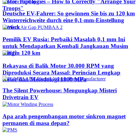
Rotor Topologies – How to Correctly "Arrange Your
Troops"
Deutsche EV-Fahrer: So gewinnen Sie bis zu 120 km
Winterreichweite durch eine 0,1-mm-Einstellung
zurück
Pemilik EV Rusia: Perbaiki Masalah 0,1 mm Ini
untuk Mendapatkan Kembali Jangkauan Musim
Dingin 120 km
Rekayasa di Balik Motor 30.000 RPM yang
Diproduksi Secara Massal: Perincian Lengkap
Rotor dan Metodologi 1000 MPa
The Silent Powerhouse: Mengungkap Misteri
Drivetrain EV
Apa arah pengembangan motor sinkron magnet
permanen di masa depan?