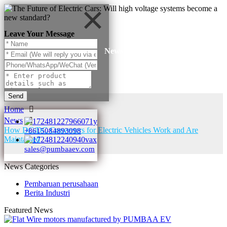
Leave Your Message
News
Send
Home
News
How DC/DC Converters for Electric Vehicles Work and Are
+8615084893098
Maintained
sales@pumbaaev.com
News Categories
Pembaruan perusahaan
Berita Industri
Featured News