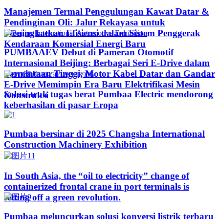
Manajemen Termal Penggulungan Kawat Datar &
Pendinginan Oli: Jalur Rekayasa untuk
Meningkatkan Efisiensi dalam Sistem Penggerak
Kendaraan Komersial Energi Baru
PUMBAAEV Debut di Pameran Otomotif
Internasional Beijing: Berbagai Seri E-Drive dalam
Permintaan Tinggi, Motor Kabel Datar dan Gandar
E-Drive Memimpin Era Baru Elektrifikasi Mesin
Solusi truk tugas berat Pumbaa Electric mendorong
Konstruksi
keberhasilan di pasar Eropa
Pumbaa bersinar di 2025 Changsha International
Construction Machinery Exhibition
In South Asia, the “oil to electricity” change of
containerized frontal crane in port terminals is
setting off a green revolution.
Pumbaa meluncurkan solusi konversi listrik terbaru