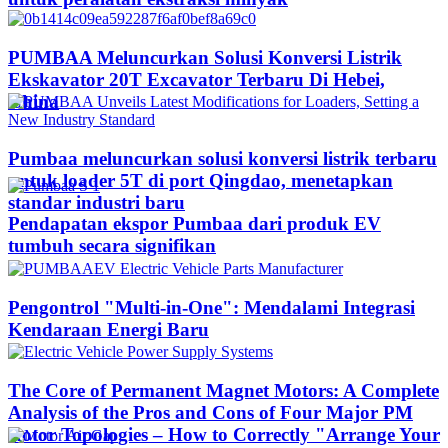
PUMBAA Meluncurkan Solusi Konversi Listrik
Ekskavator 20T Excavator Terbaru Di Hebei,
China
Pumbaa meluncurkan solusi konversi listrik terbaru
untuk loader 5T di port Qingdao, menetapkan
standar industri baru
Pendapatan ekspor Pumbaa dari produk EV
tumbuh secara signifikan
Pengontrol "Multi-in-One": Mendalami Integrasi
Kendaraan Energi Baru
The Core of Permanent Magnet Motors: A Complete
Analysis of the Pros and Cons of Four Major PM
Rotor Topologies – How to Correctly "Arrange Your