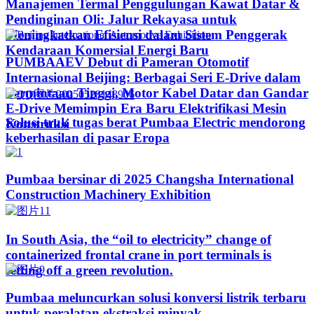
Manajemen Termal Penggulungan Kawat Datar &
Pendinginan Oli: Jalur Rekayasa untuk
Meningkatkan Efisiensi dalam Sistem Penggerak
Kendaraan Komersial Energi Baru
PUMBAAEV Debut di Pameran Otomotif
Internasional Beijing: Berbagai Seri E-Drive dalam
Permintaan Tinggi, Motor Kabel Datar dan Gandar
E-Drive Memimpin Era Baru Elektrifikasi Mesin
Solusi truk tugas berat Pumbaa Electric mendorong
Konstruksi
keberhasilan di pasar Eropa
Pumbaa bersinar di 2025 Changsha International
Construction Machinery Exhibition
In South Asia, the “oil to electricity” change of
containerized frontal crane in port terminals is
setting off a green revolution.
Pumbaa meluncurkan solusi konversi listrik terbaru
untuk peralatan ekstraksi minyak