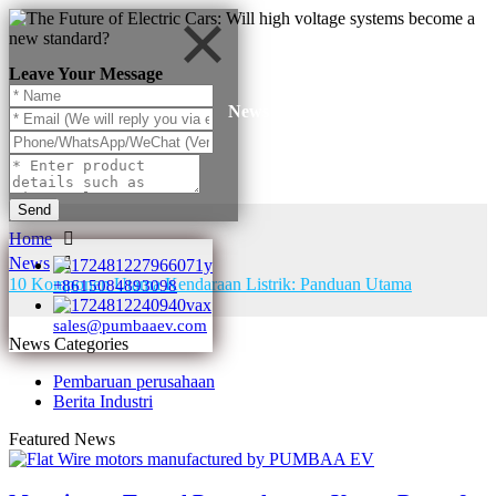
Leave Your Message
News
Send
Home
News
10 Komponen Utama Kendaraan Listrik: Panduan Utama
+8615084893098
sales@pumbaaev.com
News Categories
Pembaruan perusahaan
Berita Industri
Featured News