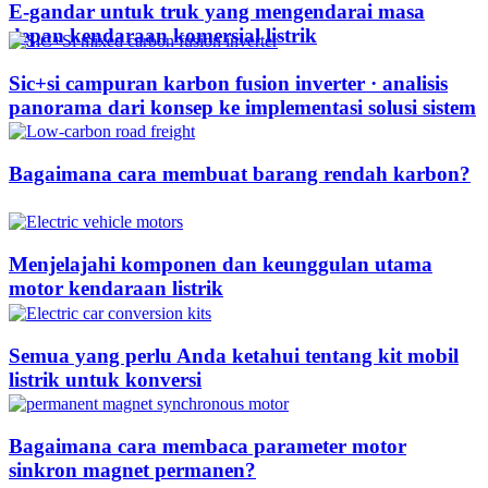
E-gandar untuk truk yang mengendarai masa
depan kendaraan komersial listrik
Sic+si campuran karbon fusion inverter · analisis
panorama dari konsep ke implementasi solusi sistem
Bagaimana cara membuat barang rendah karbon?
Menjelajahi komponen dan keunggulan utama
motor kendaraan listrik
Semua yang perlu Anda ketahui tentang kit mobil
listrik untuk konversi
Bagaimana cara membaca parameter motor
sinkron magnet permanen?