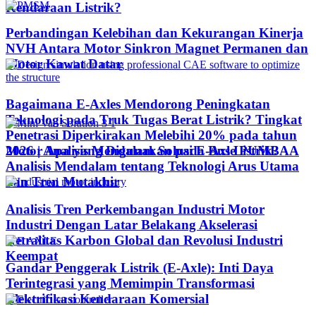
Kendaraan Listrik?
Perbandingan Kelebihan dan Kekurangan Kinerja
NVH Antara Motor Sinkron Magnet Permanen dan
Motor Kawat Datar
Bagaimana E-Axles Mendorong Peningkatan
Teknologi pada Truk Tugas Berat Listrik? Tingkat
Penetrasi Diperkirakan Melebihi 20% pada tahun
Motor Apa yang Digunakan pada Bus Listrik?
2026 | Analisis Mendalam Solusi E-Axle PUMBAA
Analisis Mendalam tentang Teknologi Arus Utama
dan Tren Mutakhir
Analisis Tren Perkembangan Industri Motor
Industri Dengan Latar Belakang Akselerasi
Netralitas Karbon Global dan Revolusi Industri
Keempat
Gandar Penggerak Listrik (E-Axle): Inti Daya
Terintegrasi yang Memimpin Transformasi
Elektrifikasi Kendaraan Komersial