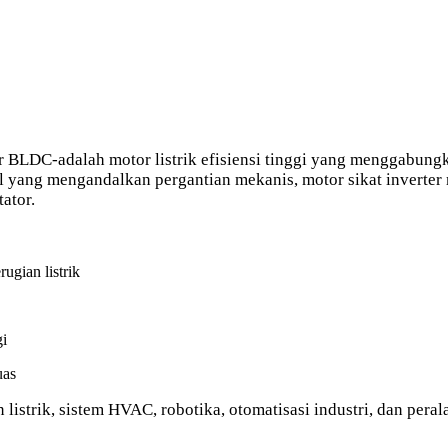
er BLDC-adalah motor listrik efisiensi tinggi yang menggabung
onal yang mengandalkan pergantian mekanis, motor sikat inverte
ator.
ugian listrik
gi
uas
istrik, sistem HVAC, robotika, otomatisasi industri, dan peral