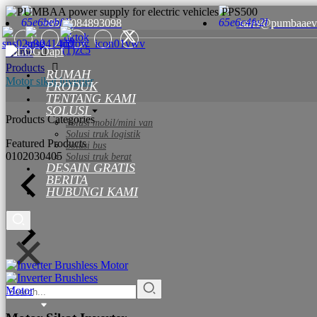
+8615084893098
sales@pumbaaev
Home
Products
RUMAH
Motor sikat inverter
PRODUK
TENTANG KAMI
SOLUSI
Products Categories
Solusi mobil/mini van
Solusi truk logistik
Featured Products
Solusi bus
01
02
03
04
05
Solusi truk berat
DESAIN GRATIS
BERITA
HUBUNGI KAMI