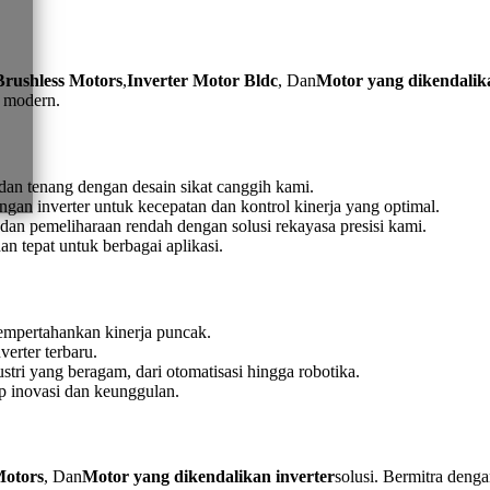
Brushless Motors
,
Inverter Motor Bldc
, Dan
Motor yang dikendalika
l modern.
 dan tenang dengan desain sikat canggih kami.
n inverter untuk kecepatan dan kontrol kinerja yang optimal.
dan pemeliharaan rendah dengan solusi rekayasa presisi kami.
an tepat untuk berbagai aplikasi.
empertahankan kinerja puncak.
rter terbaru.
tri yang beragam, dari otomatisasi hingga robotika.
 inovasi dan keunggulan.
Motors
, Dan
Motor yang dikendalikan inverter
solusi. Bermitra den