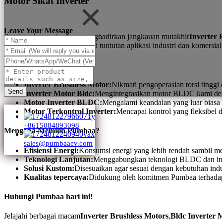
Motor Sikat Inverter
Leave Your Message
Pumbaa dengan bangga menghadirkan jangkauan mutakhir
Inverter 
energi, motor kami memenuhi tuntutan aplikasi industri dan komersia
Fitur Utama:
Inverter Brushless Motor:
Nikmati pengoperasian torsi tinggi
Send
Inverter Motor Bldc:
Mengintegrasikan motor BLDC kami denga
Motor Inverter BLDC:
Mengalami keandalan yang luar biasa 
Motor Terkontrol Inverter:
Mencapai kontrol yang fleksibel d
+8615084893098
Mengapa Memilih Pumbaa?
sales@pumbaaev.com
Efisiensi Energi:
Konsumsi energi yang lebih rendah sambil m
Teknologi Lanjutan:
Menggabungkan teknologi BLDC dan inve
Solusi Kustom:
Disesuaikan agar sesuai dengan kebutuhan indus
Kualitas tepercaya:
Didukung oleh komitmen Pumbaa terhadap
Hubungi Pumbaa hari ini!
Jelajahi berbagai macam
Inverter Brushless Motors
,
Bldc Inverter 