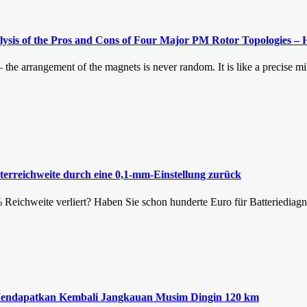
sis of the Pros and Cons of Four Major PM Rotor Topologies –
the arrangement of the magnets is never random. It is like a precise mil
erreichweite durch eine 0,1-mm-Einstellung zurück
 % Reichweite verliert? Haben Sie schon hunderte Euro für Batteriedia
 Mendapatkan Kembali Jangkauan Musim Dingin 120 km