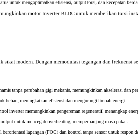
arus untuk mengoptimalkan efisiensi, output torsi, dan kecepatan berd
emungkinkan motor Inverter BLDC untuk memberikan torsi insta
rik sikat modern. Dengan memodulasi tegangan dan frekuensi sec
namis tanpa perubahan gigi mekanis, memungkinkan akselerasi dan per
ntuk beban, meningkatkan efisiensi dan mengurangi limbah energi.
kontrol inverter memungkinkan pengereman regeneratif, menangkap energ
output untuk mencegah overheating, memperpanjang masa pakai.
berorientasi lapangan (FOC) dan kontrol tanpa sensor untuk respon da