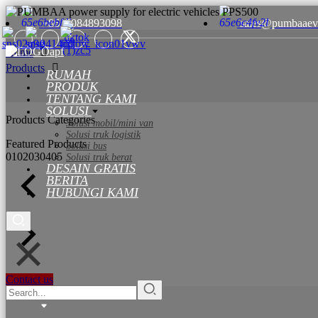
+8615084893098
sales@pumbaaev
Home
Products
RUMAH
PRODUK
TENTANG KAMI
SOLUSI
Products Categories
Solusi mobil/mini van
Solusi truk logistik
Featured Products
Solusi bus
01
02
03
04
05
Solusi truk berat
DESAIN GRATIS
BERITA
HUBUNGI KAMI
Contact us