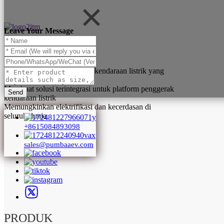
Leave Your Message
Teknologi sistem penggerak kendaraan listrik yang
terus menerus terkemuka
Membuat solusi terintegrasi untuk platform penggerak
Send
kendaraan listrik
Memungkinkan elektrifikasi dan kecerdasan di
seluruh dunia
+8615084893098
sales@pumbaaev.com
PRODUK